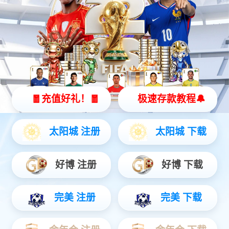
8505
青岛西海岸项目
0532-87190067
青岛小涧西项目
0532-68012889
柳州项目
0772-2601966
高陵项目
15004370301
南宁项目
0771-2255088
太原项目
0351-5202910
梧州项目
0774-2466313
榆树项目
0431-83017711
正定项目
0311-85177566